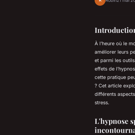
R
Robin
21 mai 2
Introductio
À l’heure où le 
améliorer leurs
p
et parmi les outils
effets de l’
hypnos
cette pratique pe
? Cet article explo
différents aspect
stress
.
L'hypnose sp
incontourn