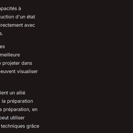
pacités à
duction d'un
état
directement avec
s.
res
meilleure
e projeter dans
peuvent visualiser
ent un allié
, la
préparation
la
préparation
, en
eut utiliser
 techniques grâce