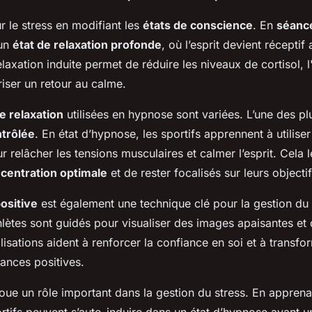
r le stress en modifiant les
états de conscience
. En
séanc
 un
état de relaxation profonde
, où l’esprit devient récepti
elaxation induite permet de réduire les niveaux de cortisol,
riser un retour au calme.
e relaxation
utilisées en hypnose sont variées. L’une des pl
ntrôlée
. En état d’hypnose, les sportifs apprennent à utilise
r relâcher les tensions musculaires et calmer l’esprit. Cela 
centration optimale
et de rester focalisés sur leurs objectif
positive
est également une technique clé pour la gestion du s
hlètes sont guidés pour visualiser des images apaisantes et
lisations aident à renforcer la confiance en soi et à transf
ances positives.
oue un rôle important dans la gestion du stress. En apprena
ortifs peuvent s’auto-induire dans un état d’hypnose avant 