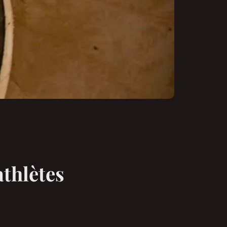
athlètes