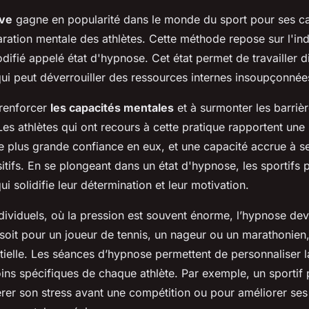
ive
gagne en popularité dans le monde du sport pour ses ca
ration mentale
des athlètes. Cette méthode repose sur l'in
difié appelé
état d'hypnose
. Cet
état
permet de travailler 
 qui peut déverrouiller des ressources internes insoupçonnée
renforcer
les capacités mentales
et à surmonter les barriè
es athlètes qui ont recours à cette pratique rapportent une 
e plus grande confiance en eux, et une capacité accrue à s
itifs. En se plongeant dans un
état d'hypnose
, les sportifs 
ui solidifie leur détermination et leur motivation.
dividuels, où la pression est souvent énorme, l’
hypnose
devi
soit pour un joueur de tennis, un nageur ou un marathonien
ielle. Les séances d’
hypnose
permettent de personnaliser 
ins spécifiques de chaque athlète. Par exemple, un sportif p
rer son
stress
avant une compétition ou pour améliorer ses