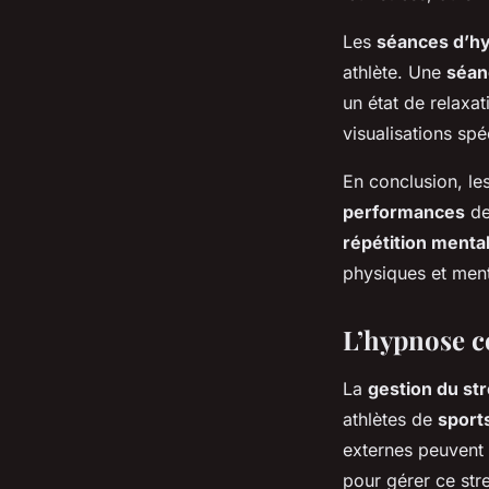
Les
séances d’h
athlète. Une
séan
un état de relaxa
visualisations spé
En conclusion, le
performances
de
répétition menta
physiques et ment
L’hypnose co
La
gestion du st
athlètes de
sports
externes peuvent 
pour gérer ce stre