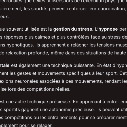
euronales que celles utilisées lors de l’exécution physiqu
lièrement, les sportifs peuvent renforcer leur coordination, 
 eux.
ue souvent utilisée est la
gestion du stress
. L’
hypnose
per
 réponses plus calmes et plus contrôlées face au stress de
ns hypnotiques, ils apprennent à relâcher les tensions muscu
 de relaxation profonde, même dans des situations de haute
ntale
est également une technique puissante. En état d’hypno
ent les gestes et mouvements spécifiques à leur sport. Cett
exions neuronales associées à ces mouvements, rendant leu
cise lors des compétitions réelles.
st une autre technique précieuse. En apprenant à entrer 
s sportifs gagnent une autonomie précieuse. Ils peuvent util
es compétitions ou les entraînements pour se préparer ment
mplement pour se relaxer.