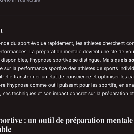
024
10 min de lecture
n
monde du
sport
évolue rapidement, les athlètes cherchent c
erformances
. La
préparation mentale
devient une clé de vout
 disponibles, l’
hypnose sportive
se distingue. Mais
quels s
e
sur la
performance sportive
des athlètes de
sports indivi
ut-elle transformer un
état de conscience
et optimiser les
ca
re l’
hypnose comme outil
puissant pour les sportifs, en ana
s, ses techniques et son impact concret sur la
préparation
et
ortive : un outil de préparation mentale
able