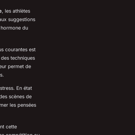
e
, les athlètes
f aux suggestions
 l'hormone du
us courantes est
r des techniques
leur permet de
s.
tress. En état
 des scènes de
ormer les pensées
nt cette
une compétition ou