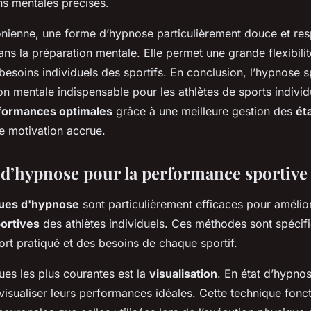
ons mentales précises.
onienne
, une forme d’hypnose particulièrement douce et res
dans la
préparation mentale
. Elle permet une grande flexibili
esoins individuels des sportifs. En conclusion, l’
hypnose s
on mentale
indispensable pour les athlètes de sports individu
formances optimales
grâce à une meilleure gestion des
ét
e motivation accrue.
d’hypnose pour la performance sportive
ues d'hypnose
sont particulièrement efficaces pour amélior
ortives
des athlètes individuels. Ces méthodes sont spécif
ort pratiqué et des besoins de chaque sportif.
ues les plus courantes est la
visualisation
. En état d’hypnos
visualiser leurs performances idéales. Cette technique fonc