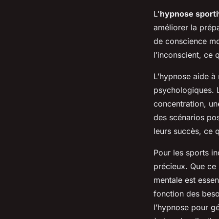
L'
hypnose sport
améliorer la
prépa
de conscience
mo
l’inconscient, ce
L’
hypnose
aide à 
psychologiques. L
concentration, un
des scénarios pos
leurs succès, ce q
Pour les sports in
précieux. Que ce 
mentale
est essent
fonction des beso
l’
hypnose
pour gé