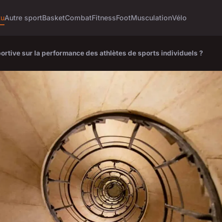
tu
Autre sport
Basket
Combat
Fitness
Foot
Musculation
Vélo
portive sur la performance des athlètes de sports individuels ?