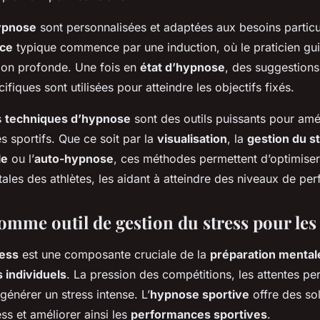
ypnose
sont personnalisées et adaptées aux besoins partic
ce
typique commence par une induction, où le praticien guid
tion profonde. Une fois en
état d’hypnose
, des suggestions
cifiques sont utilisées pour atteindre les objectifs fixés.
s
techniques d’hypnose
sont des outils puissants pour amél
s sportifs. Que ce soit par la
visualisation
, la
gestion du s
le
ou l’
auto-hypnose
, ces méthodes permettent d’optimiser
ales des athlètes, les aidant à atteindre des niveaux de pe
mme outil de gestion du stress pour les 
ress
est une composante cruciale de la
préparation mental
 individuels
. La pression des compétitions, les attentes pe
générer un stress intense. L’
hypnose sportive
offre des sol
ss et améliorer ainsi les
performances sportives
.