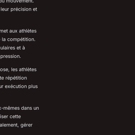
e du mouvement.
leur précision et
met aux athlètes
 la compétition.
laires et à
 pression.
se, les athlètes
e répétition
r exécution plus
eux-mêmes dans un
iser cette
alement, gérer