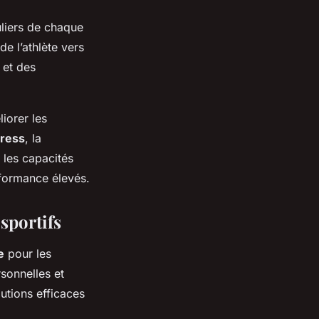
uliers de chaque
e l’athlète vers
 et des
iorer les
tress
, la
 les capacités
rformance élevés.
sportifs
e
pour les
rsonnelles et
utions efficaces