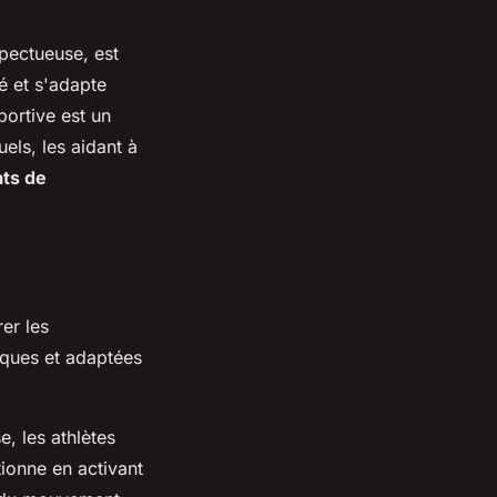
pectueuse, est
té et s'adapte
portive
est un
els, les aidant à
ats de
er les
iques et adaptées
e, les athlètes
tionne en activant