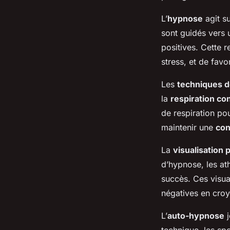
L’
hypnose
agit su
sont guidés vers
positives. Cette r
stress, et de favo
Les
techniques d
la
respiration co
de respiration pou
maintenir une
con
La
visualisation 
d’hypnose, les at
succès. Ces visua
négatives en croy
L’
auto-hypnose
j
technique, les sp