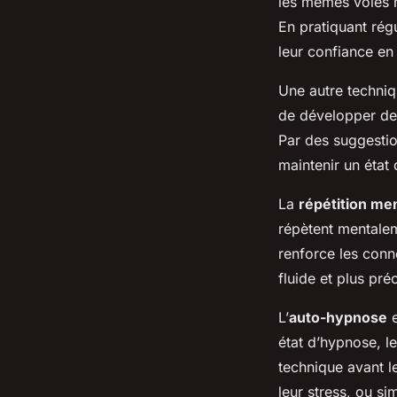
les mêmes voies n
En pratiquant régu
leur confiance en
Une autre techniq
de développer des
Par des suggestio
maintenir un état
La
répétition me
répètent mentalem
renforce les conn
fluide et plus pré
L’
auto-hypnose
e
état d’hypnose, le
technique avant l
leur stress, ou si