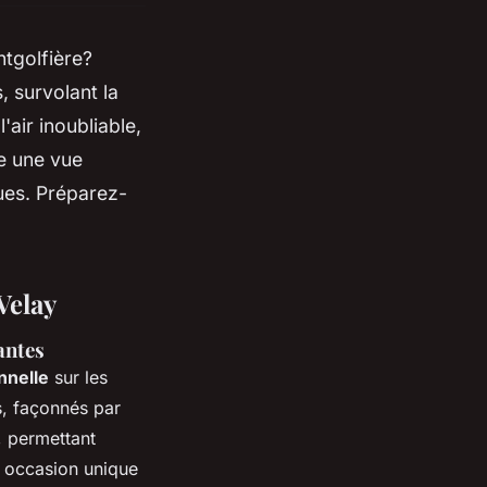
ntgolfière?
 survolant la
air inoubliable,
e une vue
ues. Préparez-
Velay
antes
nnelle
sur les
s, façonnés par
, permettant
e occasion unique