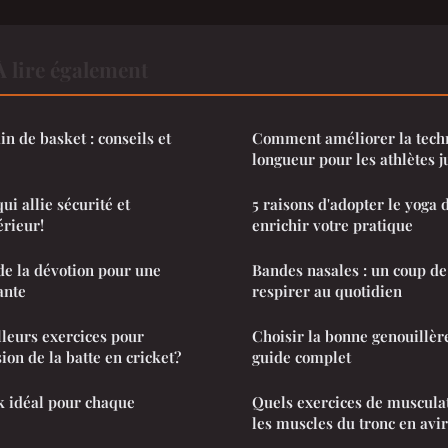
À lire également
n de basket : conseils et
Comment améliorer la techn
longueur pour les athlètes j
qui allie sécurité et
5 raisons d'adopter le yoga 
rieur!
enrichir votre pratique
de la dévotion pour une
Bandes nasales : un coup d
ante
respirer au quotidien
lleurs exercices pour
Choisir la bonne genouillère
ion de la batte en cricket?
guide complet
k idéal pour chaque
Quels exercices de muscula
les muscles du tronc en avi