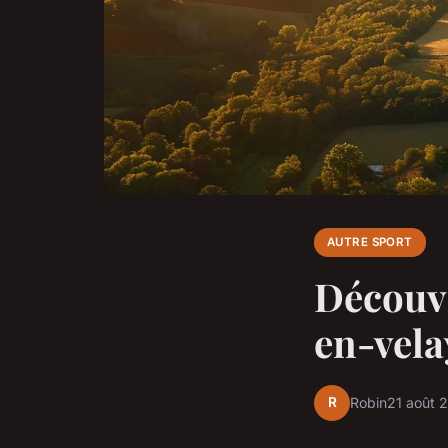
AUTRE SPORT
Découvr
en-vela
R
Robin
21 août 