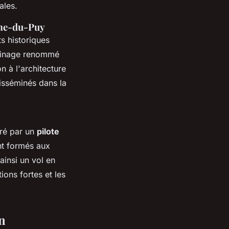
ales.
ame-du-Puy
s historiques
erinage renommé
 à l'architecture
disséminés dans la
dré par un
pilote
nt formés aux
ainsi un vol en
ions fortes et les
n