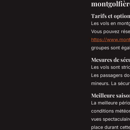
montgolfièr
Tarifs et optio
Les vols en montg
Vous pouvez réser
https://www.montg
groupes sont égal
Mesures de sécu
Les vols sont str
Les passagers doi
mineurs. La sécur
Meilleure saiso
La meilleure péri
conditions météor
vues spectaculaire
place durant cette