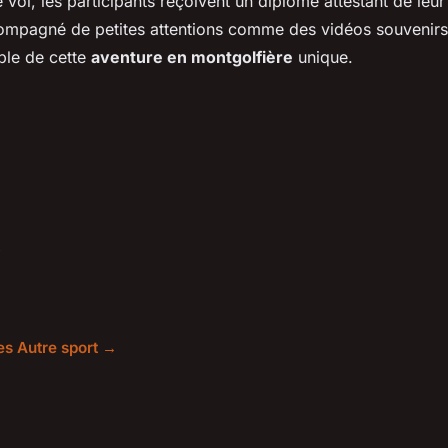
 vol, les participants reçoivent un diplôme attestant de leur
compagné de petites attentions comme des vidéos souvenirs
ble de cette
aventure en montgolfière
unique.
les Autre sport →