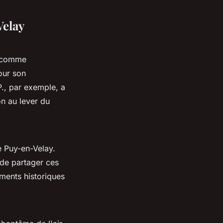
Velay
e comme
our son
., par exemple, a
on au lever du
 Puy-en-Velay.
 de partager ces
ments historiques