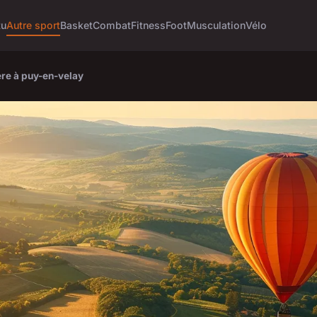
tu
Autre sport
Basket
Combat
Fitness
Foot
Musculation
Vélo
ère à puy-en-velay