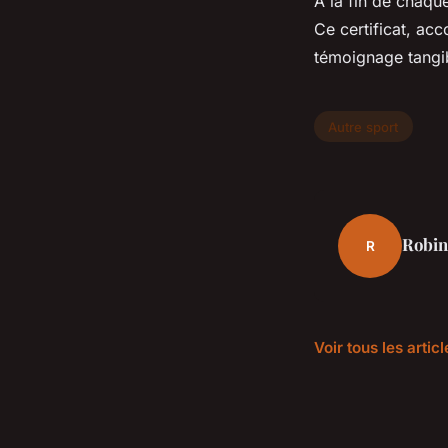
À la fin de chaque
Ce certificat, ac
témoignage tangi
Autre sport
Robin
R
Voir tous les artic